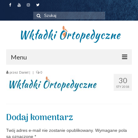
Szuklaj
w:
Menu
Jakie wkładki wybrać?
przez
Daniel
|
|
0
30
Dla pacjentów
STY 2018
Dla firm
Zapisz się na badanie
Dodaj komentarz
O nas
Twój adres e-mail nie zostanie opublikowany.
Wymagane pola
Kontakt
są oznaczone
*