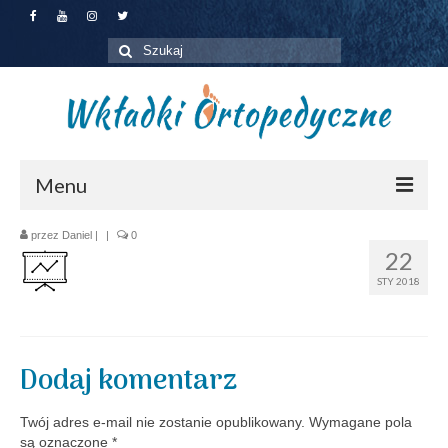
Szuklaj
w:
Menu
Jakie wkładki wybrać?
przez
Daniel
|
|
0
22
Dla pacjentów
STY 2018
Dla firm
Zapisz się na badanie
Dodaj komentarz
O nas
Twój adres e-mail nie zostanie opublikowany.
Wymagane pola
Kontakt
są oznaczone
*