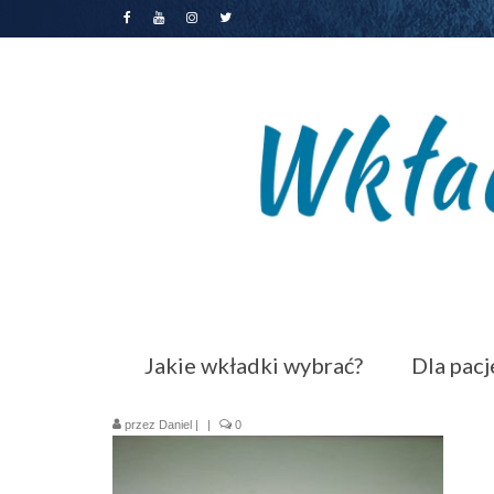
Jakie wkładki wybrać?
Dla pac
przez
Daniel
|
|
0