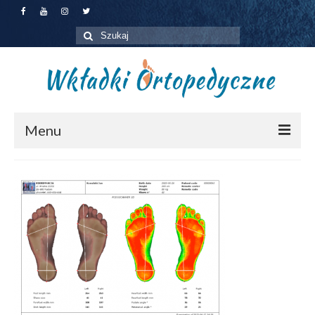
Szuklaj
w:
Menu
Jakie wkładki wybrać?
Dla pacjentów
Dla firm
Zapisz się na badanie
O nas
Kontakt