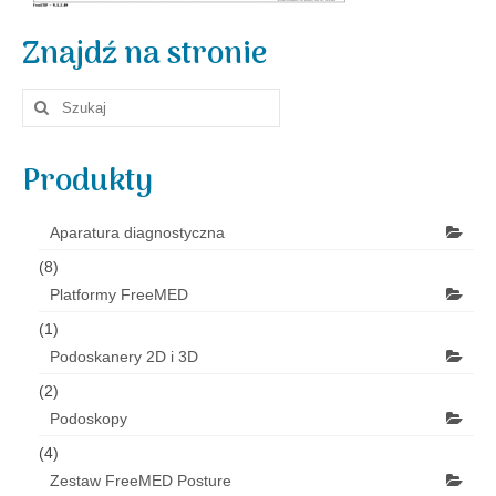
Aktualności
Znajdź na stronie
Szuklaj
w:
Produkty
Aparatura diagnostyczna
(8)
Platformy FreeMED
(1)
Podoskanery 2D i 3D
(2)
Podoskopy
(4)
Zestaw FreeMED Posture