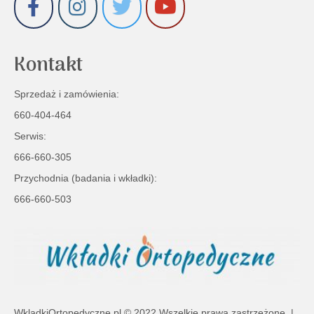
Kontakt
Sprzedaż i zamówienia:
660-404-464
Serwis:
666-660-305
Przychodnia (badania i wkładki):
666-660-503
WkladkiOrtopedyczne.pl
© 2022 Wszelkie prawa zastrzeżone. |