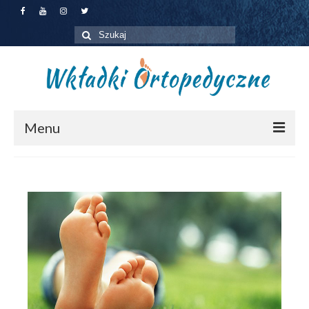
Szuklaj
w:
Menu
Jakie wkładki wybrać?
Dla pacjentów
Dla firm
Zapisz się na badanie
O nas
Kontakt