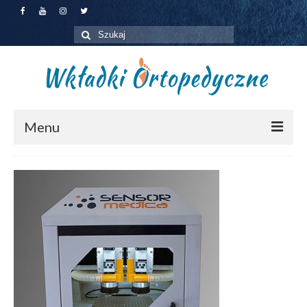
Szuklaj
w:
Menu
Jakie wkładki wybrać?
Dla pacjentów
Dla firm
Zapisz się na badanie
O nas
Kontakt