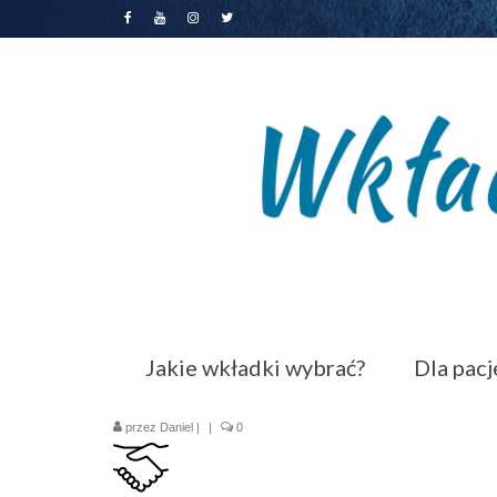
Jakie wkładki wybrać?
Dla pac
przez
Daniel
|
|
0